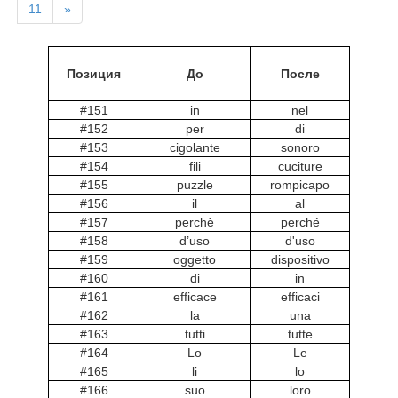
11
»
Позиция
До
После
#151
in
nel
#152
per
di
#153
cigolante
sonoro
#154
fili
cuciture
#155
puzzle
rompicapo
#156
il
al
#157
perchè
perché
#158
d’uso
d'uso
#159
oggetto
dispositivo
#160
di
in
#161
efficace
efficaci
#162
la
una
#163
tutti
tutte
#164
Lo
Le
#165
li
lo
#166
suo
loro