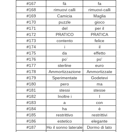
#167
fà
fa
#168
rimuovi calli
rimuovi-calli
#169
Camicia
Maglia
#170
puzzle
gioco
#171
del
per il
#172
PRATICO
PRATICA
#173
contento
felice
#174
i
il
#175
da
effetto
#176
po’
po'
#177
sterline
euro
#178
Ammortizzazione
Ammortizzate
#179
Sperimentate
Godetevi
#180
pero
ma
#181
stessi
stesse
#182
Inoltre i
I
#183
a
con
#184
ha
è
#185
restrittivo
restrittivi
#186
estetico
elegante
#187
Ho il sonno laterale
Dormo di lato