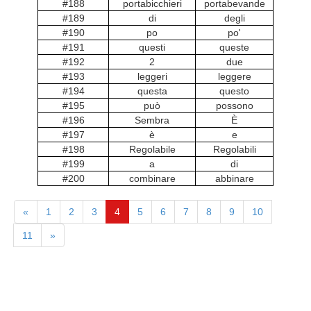
#188
portabicchieri
portabevande
#189
di
degli
#190
po
po'
#191
questi
queste
#192
2
due
#193
leggeri
leggere
#194
questa
questo
#195
può
possono
#196
Sembra
È
#197
è
e
#198
Regolabile
Regolabili
#199
a
di
#200
combinare
abbinare
«
1
2
3
4
5
6
7
8
9
10
11
»