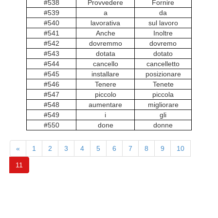
#538
Provvedere
Fornire
#539
a
da
#540
lavorativa
sul lavoro
#541
Anche
Inoltre
#542
dovremmo
dovremo
#543
dotata
dotato
#544
cancello
cancelletto
#545
installare
posizionare
#546
Tenere
Tenete
#547
piccolo
piccola
#548
aumentare
migliorare
#549
i
gli
#550
done
donne
«
1
2
3
4
5
6
7
8
9
10
11