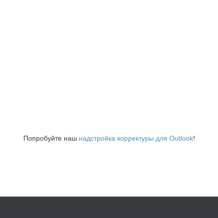
Попробуйте наш
надстройка корректуры для Outlook
!