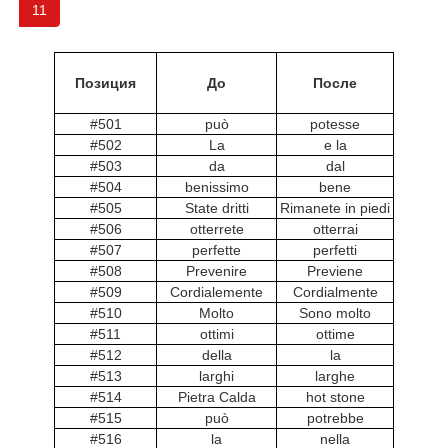
11
Позиция
До
После
#501
può
potesse
#502
La
e la
#503
da
dal
#504
benissimo
bene
#505
State dritti
Rimanete in piedi
#506
otterrete
otterrai
#507
perfette
perfetti
#508
Prevenire
Previene
#509
Cordialemente
Cordialmente
#510
Molto
Sono molto
#511
ottimi
ottime
#512
della
la
#513
larghi
larghe
#514
Pietra Calda
hot stone
#515
può
potrebbe
#516
la
nella