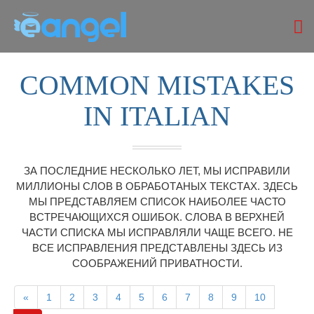
COMMON MISTAKES
IN ITALIAN
ЗА ПОСЛЕДНИЕ НЕСКОЛЬКО ЛЕТ, МЫ ИСПРАВИЛИ
МИЛЛИОНЫ СЛОВ В ОБРАБОТАНЫХ ТЕКСТАХ. ЗДЕСЬ
МЫ ПРЕДСТАВЛЯЕМ СПИСОК НАИБОЛЕЕ ЧАСТО
ВСТРЕЧАЮЩИХСЯ ОШИБОК. СЛОВА В ВЕРХНЕЙ
ЧАСТИ СПИСКА МЫ ИСПРАВЛЯЛИ ЧАЩЕ ВСЕГО. НЕ
ВСЕ ИСПРАВЛЕНИЯ ПРЕДСТАВЛЕНЫ ЗДЕСЬ ИЗ
СООБРАЖЕНИЙ ПРИВАТНОСТИ.
«
1
2
3
4
5
6
7
8
9
10