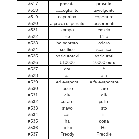
#517
provata
provato
#518
accogliente
avvolgente
#519
copertina
copertura
#520
a prova di perdite
assorbenti
#521
zampa
coscia
#522
Ho
L'ho
#523
ha adorato
adora
#524
scettico
scettica
#525
assicuratevi
assicurati
#526
£10000
10000 euro
#527
era
è
#528
ea
e a
#529
ed evapora
e fa evaporare
#530
faccio
farò
#531
gia
già
#532
curare
pulire
#533
stavo
sto
#534
con
in
#535
ha
dona
#536
Io ho
Ho
#537
Freddy
Freddie