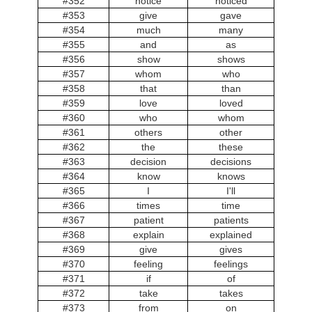
#352
notice
noticed
#353
give
gave
#354
much
many
#355
and
as
#356
show
shows
#357
whom
who
#358
that
than
#359
love
loved
#360
who
whom
#361
others
other
#362
the
these
#363
decision
decisions
#364
know
knows
#365
I
I'll
#366
times
time
#367
patient
patients
#368
explain
explained
#369
give
gives
#370
feeling
feelings
#371
if
of
#372
take
takes
#373
from
on