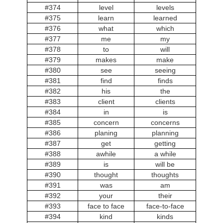
#374
level
levels
#375
learn
learned
#376
what
which
#377
me
my
#378
to
will
#379
makes
make
#380
see
seeing
#381
find
finds
#382
his
the
#383
client
clients
#384
in
is
#385
concern
concerns
#386
planing
planning
#387
get
getting
#388
awhile
a while
#389
is
will be
#390
thought
thoughts
#391
was
am
#392
your
their
#393
face to face
face-to-face
#394
kind
kinds