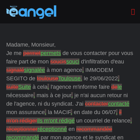
Madame, Monsieur,
Je me
permet
permets
de vous contacter pour vous
faire part de mon
soucis
souci
d'infiltration d'eau
signalé
signalée
à mon agence
,
IMMODEM
SEGITO de
toulouse
Toulouse,
le 29/06/2022
.
suite
Suite
à cela
,
l'agence m'informe faire
de
le
nécessaire
,
mais à ce jour
,
je n'ai aucun retour ni
de l'agence, ni du syndicat. J'ai
contacter
contacté
mon assurance
,
la MACIF
,
en date du 06/07
,
il
m'on rédiger
ils m'ont rédigé
un courriel de relance
,
réceptionner
réceptionné
en
recommandée
recommandé
par mon agence et le syndicat en