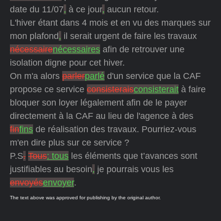
date du 11/07
,
à ce jour
,
aucun retour.
L'hiver étant dans 4 mois et en vu des marques sur
mon plafond
,
il serait urgent de faire les travaux
nécessaire
nécessaires
afin de retrouver une
isolation digne pour cet hiver.
On m'a alors
parler
parlé
d'un service que la CAF
propose ce service
consisterais
consisterait
à faire
bloquer son loyer légalement afin de le payer
directement à la CAF au lieu de l'agence à des
fin
fins
de réalisation des travaux. Pourriez-vous
m'en dire plus sur ce service ?
P.S
.
Tous
: tous
les éléments que t’avances sont
justifiables au besoin
,
je pourrais vous les
envoyés
envoyer
.
The text above was approved for publishing by the original author.