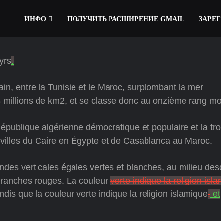
ИНФО
ПОЛУЧИТЬ РАСШИРЕНИЕ GMAIL
ЗАРЕ
yrs
.
cain, entre la Tunisie et le Maroc, surplombant la mer
38 millions de km2, et se classe donc au onzième rang mo
la République algérienne démocratique et populaire et la tr
 villes du Caire en Égypte et de Casablanca au Maroc.
ndes verticales égales vertes et blanches, au milieu des
 branches rouges. La couleur
verte indique la religion isla
ndis que la couleur verte indique la religion islamique
.
et