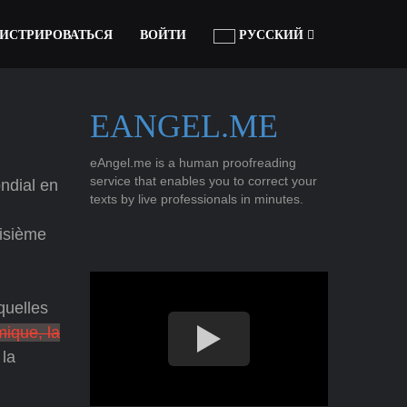
ГИСТРИРОВАТЬСЯ
ВОЙТИ
РУССКИЙ
EANGEL.ME
eAngel.me is a human proofreading
service that enables you to correct your
ndial en
texts by live professionals in minutes.
oisième
quelles
mique, la
la