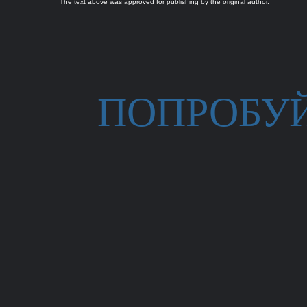
The text above was approved for publishing by the original author.
ПОПРОБУ