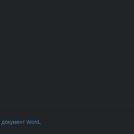
 документ Word
.