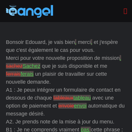
Bonsoir Edouard, je vais bien
,
merci
,
et j'espère
que c'est également le cas pour vous.
Merci pour votre nouvelle proposition de mission
.
sachez
Sachez
que je suis disponible et me
ferrais
ferais
un plaisir de travailler sur cette
nouvelle demande.
A1 : Je peux intégrer un formulaire de contact en
dessous de chaque
tableaux
tableau
avec une
option de paiement et
envoie
envoi
automatique du
message désiré.
A2. Je prends note de la mise à jour du menu.
B1 : Je ne comprends vraiment
pas
cette phrase :