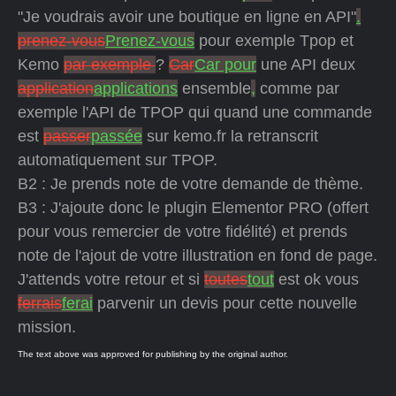
"Je voudrais avoir une boutique en ligne en API"
.
prenez-vous
Prenez-vous
pour exemple Tpop et
Kemo
par exemple
?
Car
Car pour
une API deux
application
applications
ensemble
,
comme par
exemple l'API de TPOP qui quand une commande
est
passer
passée
sur kemo.fr la retranscrit
automatiquement sur TPOP.
B2 : Je prends note de votre demande de thème.
B3 : J'ajoute donc le plugin Elementor PRO (offert
pour vous remercier de votre fidélité) et prends
note de l'ajout de votre illustration en fond de page.
J'attends votre retour et si
toutes
tout
est ok vous
ferrais
ferai
parvenir un devis pour cette nouvelle
mission.
The text above was approved for publishing by the original author.